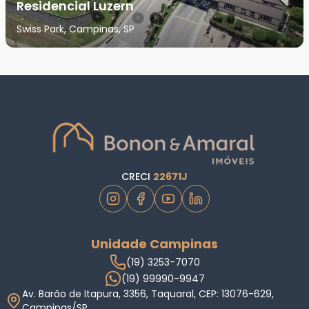
Residencial Luzern
Swiss Park, Campinas, SP
CRECI
22671J
Unidade Campinas
(19) 3253-7070
(19) 99990-9947
Av. Barão de Itapura, 3356, Taquaral, CEP: 13076-629,
Campinas/SP