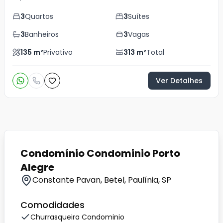
3
Quartos
3
Suítes
3
Banheiros
3
Vagas
135
m²
Privativo
313
m²
Total
Ver Detalhes
Condomínio Condominio Porto
Alegre
Constante Pavan, Betel, Paulínia, SP
Comodidades
Churrasqueira Condominio