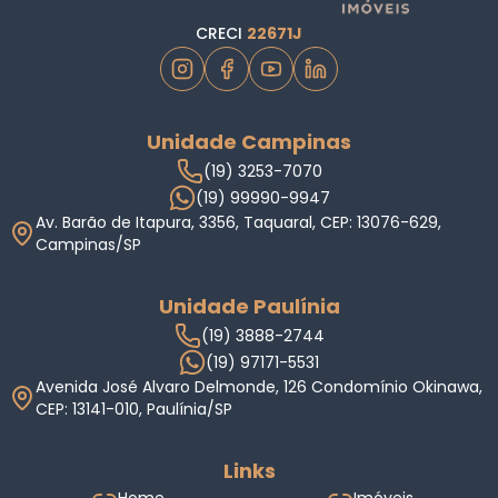
CRECI
22671J
Unidade Campinas
(19) 3253-7070
(19) 99990-9947
Av. Barão de Itapura, 3356, Taquaral, CEP: 13076-629,
Campinas/SP
Unidade Paulínia
(19) 3888-2744
(19) 97171-5531
Avenida José Alvaro Delmonde, 126 Condomínio Okinawa,
CEP: 13141-010, Paulínia/SP
Links