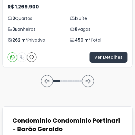
R$ 1.269.900
3
Quartos
1
Suíte
3
Banheiros
8
Vagas
262
m²
Privativo
450
m²
Total
Ver Detalhes
Condomínio Condomínio Portinari
- Barão Geraldo