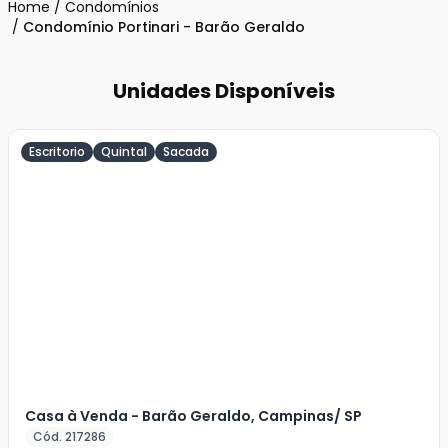
Home
/
Condomínios
/
Condomínio Portinari - Barão Geraldo
Unidades Disponíveis
Escritorio
Quintal
Sacada
Veja
Mais
+
40
foto
s
Casa à Venda - Barão Geraldo, Campinas/ SP
Cód. 217286