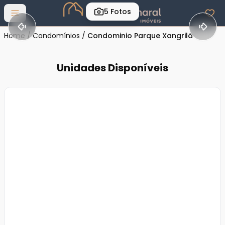
5
Fotos
Abrir menu
Home
/
Condomínios
/
Condominio Parque Xangrilá
Unidades Disponíveis