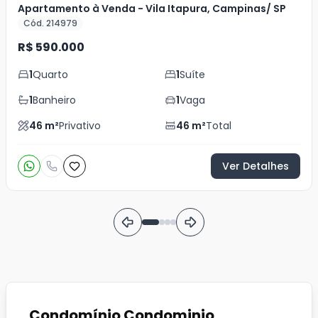
Apartamento à Venda - Vila Itapura, Campinas/ SP
Cód. 214979
R$ 590.000
1
Quarto
1
Suíte
1
Banheiro
1
Vaga
46
m²
Privativo
46
m²
Total
Ver Detalhes
Condomínio Condominio