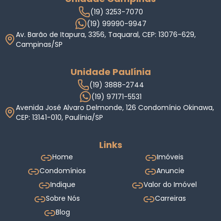
(19) 3253-7070
(19) 99990-9947
Av. Barão de Itapura, 3356, Taquaral, CEP: 13076-629,
Campinas/SP
Unidade Paulínia
(19) 3888-2744
(19) 97171-5531
Avenida José Alvaro Delmonde, 126 Condomínio Okinawa,
CEP: 13141-010, Paulínia/SP
Links
Home
Imóveis
Condomínios
Anuncie
Indique
Valor do Imóvel
Sobre Nós
Carreiras
Blog