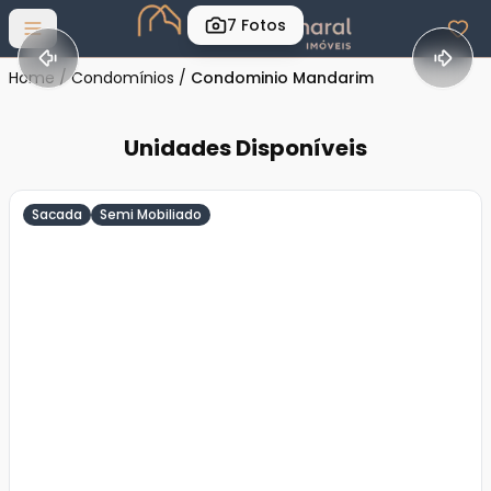
7
Fotos
Abrir menu
Home
/
Condomínios
/
Condominio Mandarim
Unidades Disponíveis
Sacada
Semi Mobiliado
Veja
Mais
+
17
foto
s