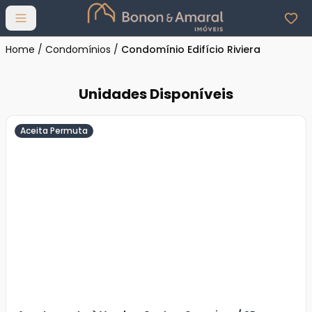
Abrir menu
Home
/
Condomínios
/
Condomínio Edifício Riviera
Unidades Disponíveis
Aceita Permuta
Veja
Mais
+
7
foto
s