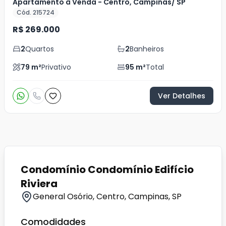
Apartamento à Venda - Centro, Campinas/ SP
Cód. 215724
R$ 269.000
2
Quartos
2
Banheiros
79
m²
Privativo
95
m²
Total
Ver Detalhes
Condomínio Condomínio Edifício
Riviera
General Osório, Centro, Campinas, SP
Comodidades