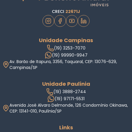
CRECI
22671J
Unidade Campinas
(19) 3253-7070
(19) 99990-9947
Av. Barão de Itapura, 3356, Taquaral, CEP: 13076-629,
Campinas/SP
Unidade Paulínia
(19) 3888-2744
(19) 97171-5531
Avenida José Alvaro Delmonde, 126 Condomínio Okinawa,
CEP: 13141-010, Paulínia/SP
Links