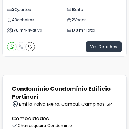
3
Quartos
1
Suíte
4
Banheiros
2
Vagas
170
m²
Privativo
170
m²
Total
Ver Detalhes
Condomínio Condomínio Edifício
Portinari
Emília Paiva Meira, Cambuí, Campinas, SP
Comodidades
Churrasqueira Condominio