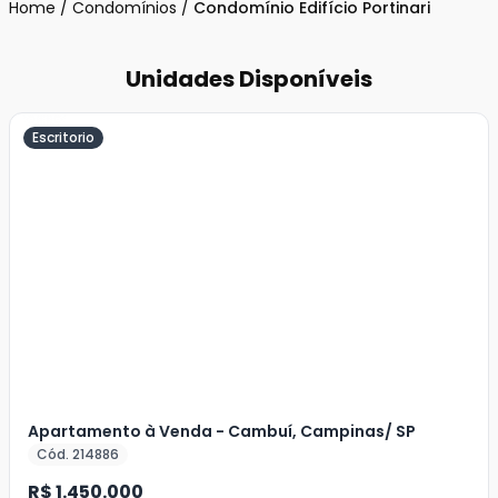
Home
/
Condomínios
/
Condomínio Edifício Portinari
Unidades Disponíveis
Escritorio
Veja
Mais
+
20
foto
s
Apartamento à Venda - Cambuí, Campinas/ SP
Cód. 214886
R$ 1.450.000