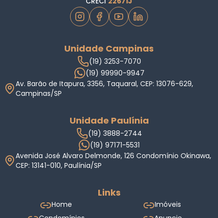
CRECI
22671J
Unidade Campinas
(19) 3253-7070
(19) 99990-9947
Av. Barão de Itapura, 3356, Taquaral, CEP: 13076-629,
Campinas/SP
Unidade Paulínia
(19) 3888-2744
(19) 97171-5531
Avenida José Alvaro Delmonde, 126 Condomínio Okinawa,
CEP: 13141-010, Paulínia/SP
Links
Home
Imóveis
Condomínios
Anuncie