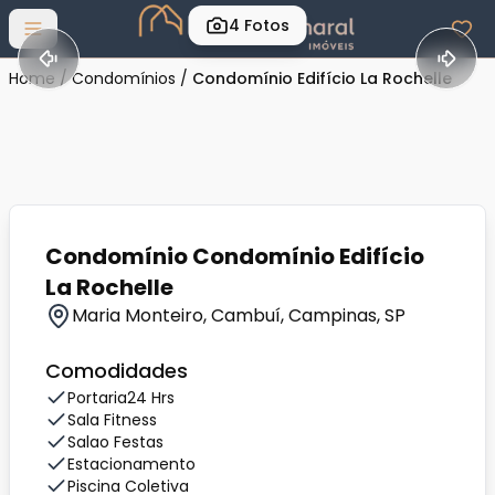
4
Fotos
Abrir menu
Home
/
Condomínios
/
Condomínio Edifício La Rochelle
Condomínio Condomínio Edifício
La Rochelle
Maria Monteiro, Cambuí, Campinas, SP
Comodidades
Portaria24 Hrs
Sala Fitness
Salao Festas
Estacionamento
Piscina Coletiva