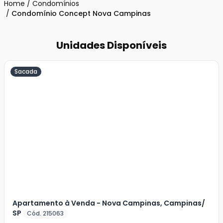
Home
/
Condomínios
/
Condomínio Concept Nova Campinas
Unidades Disponíveis
Sacada
Veja
Mais
+
44
foto
s
Apartamento à Venda - Nova Campinas, Campinas/
SP
Cód. 215063