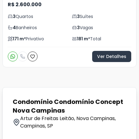
R$ 2.600.000
3
Quartos
3
Suítes
4
Banheiros
3
Vagas
171
m²
Privativo
181
m²
Total
Ver Detalhes
Condomínio Condomínio Concept
Nova Campinas
Artur de Freitas Leitão, Nova Campinas,
Campinas, SP