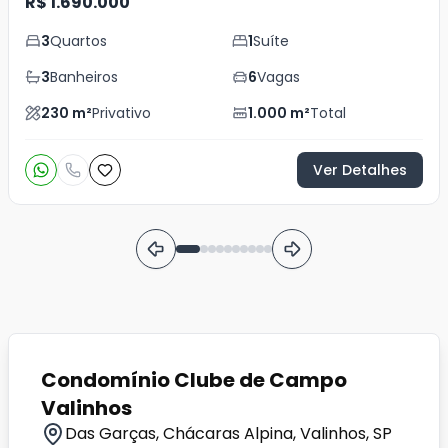
R$ 1.690.000
3
Quartos
1
Suíte
3
Banheiros
6
Vagas
230
m²
Privativo
1.000
m²
Total
Ver Detalhes
Condomínio Clube de Campo
Valinhos
Das Garças, Chácaras Alpina, Valinhos, SP