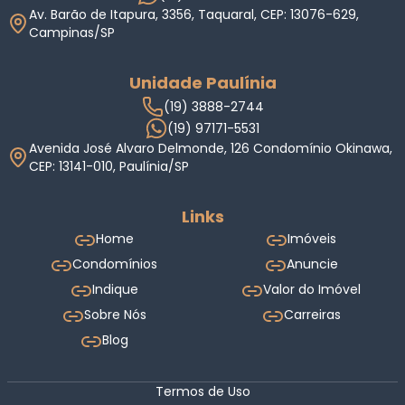
Av. Barão de Itapura, 3356, Taquaral, CEP: 13076-629,
Campinas/SP
Unidade Paulínia
(19) 3888-2744
(19) 97171-5531
Avenida José Alvaro Delmonde, 126 Condomínio Okinawa,
CEP: 13141-010, Paulínia/SP
Links
Home
Imóveis
Condomínios
Anuncie
Indique
Valor do Imóvel
Sobre Nós
Carreiras
Blog
Termos de Uso