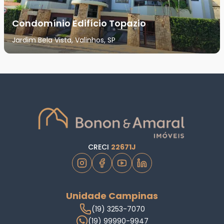
Condomínio Edifício Topazio
Jardim Bela Vista, Valinhos, SP
CRECI
22671J
Unidade Campinas
(19) 3253-7070
(19) 99990-9947