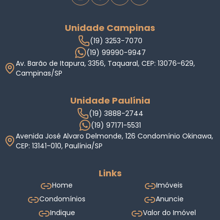
Unidade Campinas
(19) 3253-7070
(19) 99990-9947
Av. Barão de Itapura, 3356, Taquaral, CEP: 13076-629,
Campinas/SP
Unidade Paulínia
(19) 3888-2744
(19) 97171-5531
Avenida José Alvaro Delmonde, 126 Condomínio Okinawa,
CEP: 13141-010, Paulínia/SP
Links
Home
Imóveis
Condomínios
Anuncie
Indique
Valor do Imóvel