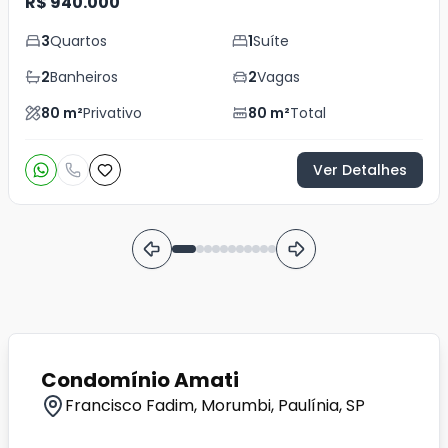
R$ 940.000
3
Quartos
1
Suíte
2
Banheiros
2
Vagas
80
m²
Privativo
80
m²
Total
Ver Detalhes
Condomínio Amati
Francisco Fadim, Morumbi, Paulínia, SP