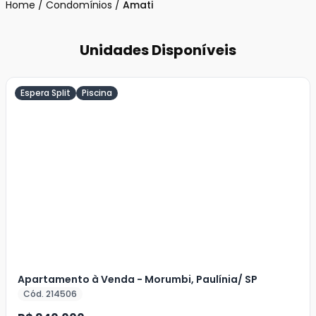
Home
/
Condomínios
/
Amati
Unidades Disponíveis
Espera Split
Piscina
Veja
Mais
+
18
foto
s
Apartamento à Venda - Morumbi, Paulínia/ SP
Cód. 214506